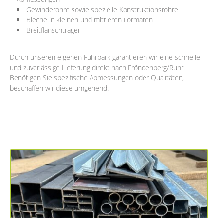
Gewinderohre sowie spezielle Konstruktionsrohre
Bleche in kleinen und mittleren Formaten
Breitflanschträger
Durch unseren eigenen Fuhrpark garantieren wir eine schnelle
und zuverlässige Lieferung direkt nach Fröndenberg/Ruhr.
Benötigen Sie spezifische Abmessungen oder Qualitäten,
beschaffen wir diese umgehend.