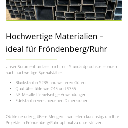
Hochwertige Materialien –
ideal für Fröndenberg/Ruhr
Unser Sortiment umfasst nicht nur Standardprodukte, sondern
auch hochwertige Spezialstähle:
Blankstahl in S235 und weiteren Güten
Qualitätsstähle wie C45 und S355
NE-Metalle für vielseitige Anwendungen
Edelstahl in verschiedenen Dimensionen
Ob kleine oder größere Mengen – wir liefern kurzfristig, um Ihre
Projekte in Fröndenberg/Ruhr optimal zu unterstützen.