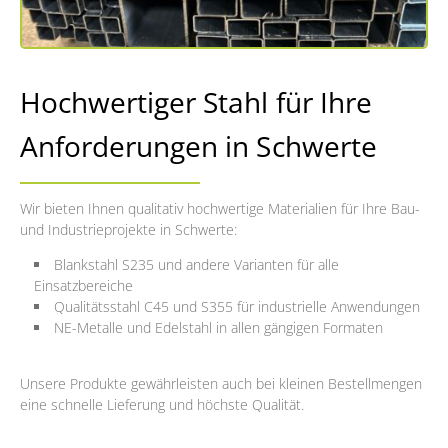
Hochwertiger Stahl für Ihre
Anforderungen in Schwerte
Wir bieten Ihnen qualitativ hochwertige Materialien für Ihre Bau-
und Industrieprojekte in Schwerte:
Blankstahl S235 und andere Varianten für alle
Einsatzbereiche
Qualitätsstahl C45 und S355 für industrielle Anwendungen
NE-Metalle und Edelstahl in allen gängigen Formaten
Unsere Produkte gewährleisten auch bei kleinen Bestellmengen
eine schnelle Lieferung und höchste Qualität.