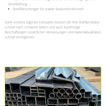
Verarbeitung
Breitflanschträger für stabile Baukonstruktionen
Dank unseres eigenen Fuhrparks können wir Ihre Stahlprodukte
schnell nach Schwerte liefern und auch kurzfristige
Beschaffungen zusätzlicher Abmessungen und Materialqualitäten
schnell ermöglichen.